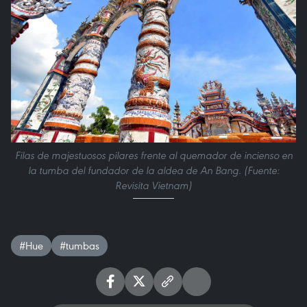
Filas de majestuosos pilares frente al quemador de incienso en
la tumba del fundador de la aldea de An Bang. (Fuente:
Revisita Vietnam)
#Hue
#tumbas