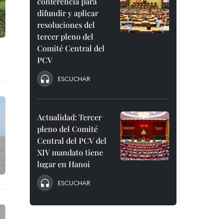
conferencia para
difundir y aplicar
resoluciones del
tercer pleno del
Comité Central del
PCV
ESCUCHAR
Actualidad: Tercer
pleno del Comité
Central del PCV del
XIV mandato tiene
lugar en Hanoi
ESCUCHAR