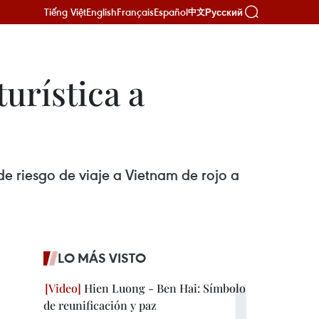
Tiếng Việt
English
Français
Español
Русский
中文
urística a
de riesgo de viaje a Vietnam de rojo a
LO MÁS VISTO
Hien Luong - Ben Hai: Símbolo
de reunificación y paz