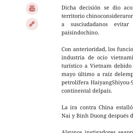
Dicha decisión se dio ac
territorio chinoconsideraro
a susciudadanos evitar 
paísindochino.
Con anterioridad, los funci
industria de ocio vietnam
turístico a Vietnam debido
mayo último a raíz delempl
petrolífera HaiyangShiyou-
continental delpaís.
La ira contra China estall
Nai y Binh Duong después de
Algunos instigadores seapr