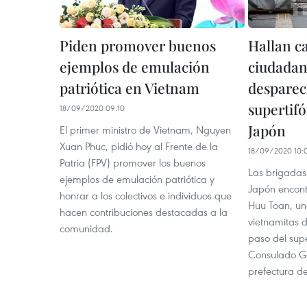
Piden promover buenos
Hallan c
ejemplos de emulación
ciudadan
patriótica en Vietnam
desparec
supertif
18/09/2020 09:10
Japón
El primer ministro de Vietnam, Nguyen
Xuan Phuc, pidió hoy al Frente de la
18/09/2020 10:
Patria (FPV) promover los buenos
Las brigadas
ejemplos de emulación patriótica y
Japón encont
honrar a los colectivos e individuos que
Huu Toan, un
hacen contribuciones destacadas a la
vietnamitas 
comunidad.
paso del supe
Consulado Ge
prefectura d