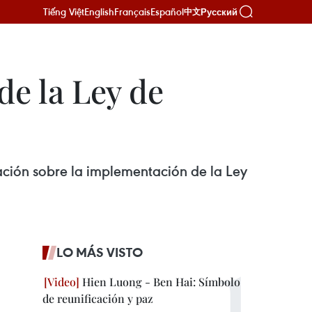
Tiếng Việt
English
Français
Español
Русский
中文
e la Ley de
ación sobre la implementación de la Ley
LO MÁS VISTO
Hien Luong - Ben Hai: Símbolo
de reunificación y paz