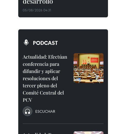
desarrollo
05/08/2026 04:31
PODCAST
Actualidad: Efectúan
conferencia para
difundir y aplicar
resoluciones del
tercer pleno del
Comité Central del
PCV
ESCUCHAR