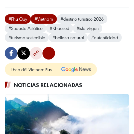
#Phu Quy
#Vietnam
#destino turístico 2026
#Sudeste Asiático
#Khaosod
#isla virgen
#turismo sostenible
#belleza natural
#autenticidad
Theo dõi VietnamPlus
NOTICIAS RELACIONADAS