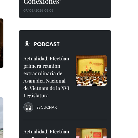
Conexiones"
07/08/2026 03:08
PODCAST
Actualidad: Efectúan
primera reunión
extraordinaria de
Asamblea Nacional
de Vietnam de la XVI
Legislatura
ESCUCHAR
Actualidad: Efectúan