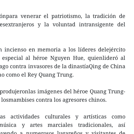
ónpara venerar el patriotismo, la tradición de
esextranjeros y la voluntad intransigente del
n incienso en memoria a los líderes delejército
especial al héroe Nguyen Hue, quienlideró al
ago contra invasores de la dinastíaQing de China
ono como el Rey Quang Trung.
 reprodujeronlas imágenes del héroe Quang Trung-
 losmambises contra los agresores chinos.
as actividades culturales y artísticas como
úsica y artes marciales tradicionales, así
ayendo a numerosos lugareños y visitantes de