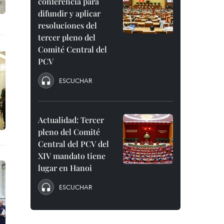
conferencia para
difundir y aplicar
resoluciones del
tercer pleno del
Comité Central del
PCV
ESCUCHAR
Actualidad: Tercer
pleno del Comité
Central del PCV del
XIV mandato tiene
lugar en Hanoi
ESCUCHAR