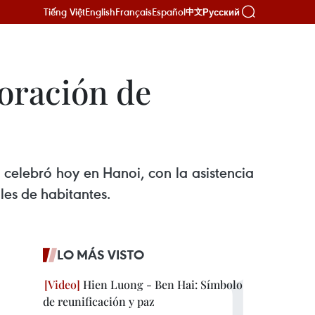
Tiếng Việt
English
Français
Español
Русский
中文
oración de
celebró hoy en Hanoi, con la asistencia
es de habitantes.
LO MÁS VISTO
Hien Luong - Ben Hai: Símbolo
de reunificación y paz