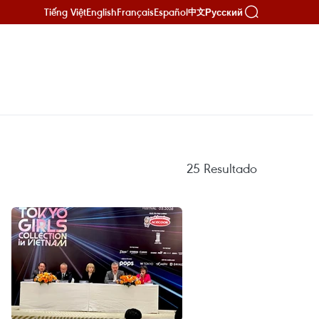
Tiếng Việt
English
Français
Español
Русский
中文
25
Resultado