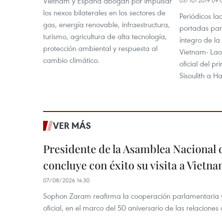
Vietnam y España abogan por impulsar
03/10/2019 09:
los nexos bilaterales en los sectores de
Periódicos la
gas, energía renovable, infraestructura,
portadas para
turismo, agricultura de alta tecnología,
íntegro de la
protección ambiental y respuesta al
Vietnam- Laos
cambio climático.
oficial del p
Sisoulith a Ha
VER MÁS
Presidente de la Asamblea Nacional 
concluye con éxito su visita a Vietn
07/08/2026 14:30
Sophon Zaram reafirma la cooperación parlamentaria y b
oficial, en el marco del 50 aniversario de las relaciones