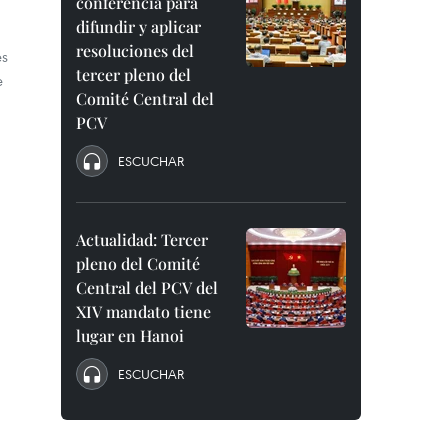
conferencia para
difundir y aplicar
resoluciones del
es
tercer pleno del
e
Comité Central del
PCV
ESCUCHAR
Actualidad: Tercer
pleno del Comité
Central del PCV del
XIV mandato tiene
lugar en Hanoi
ESCUCHAR