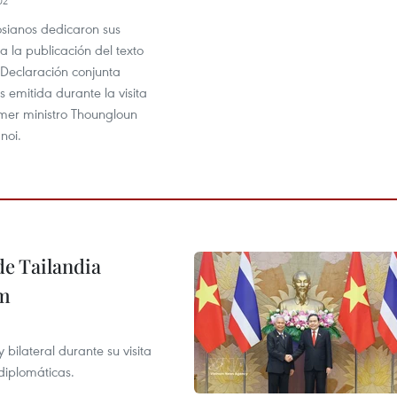
02
osianos dedicaron sus
 la publicación del texto
 Declaración conjunta
 emitida durante la visita
rimer ministro Thoungloun
noi.
de Tailandia
am
ilateral durante su visita
 diplomáticas.