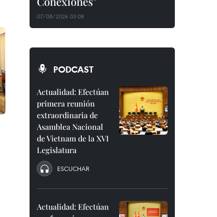
Conexiones"
07/08/2026 03:08
PODCAST
Actualidad: Efectúan
primera reunión
extraordinaria de
Asamblea Nacional
de Vietnam de la XVI
Legislatura
ESCUCHAR
Actualidad: Efectúan