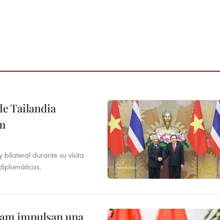
de Tailandia
am
ilateral durante su visita
 diplomáticas.
tnam impulsan una