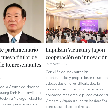
te parlamentario
Impulsan Vietnam y Japón
l nuevo titular de
cooperación en innovación
e Representantes
03/11/2023 15:35
Con el fin de maximizar las
oportunidades y proporcionar solucione
2
adecuadas ante las dificultades, la
e de la Asamblea Nacional
innovación es un requisito urgente y su
Vuong Dinh Hue, envió una
aplicación más amplia puede ayudar a
citación a Nukaga Fukushiro
Vietnam y Japón a superar los desafíos
ión como presidente de la
para seguir desarrollándose.