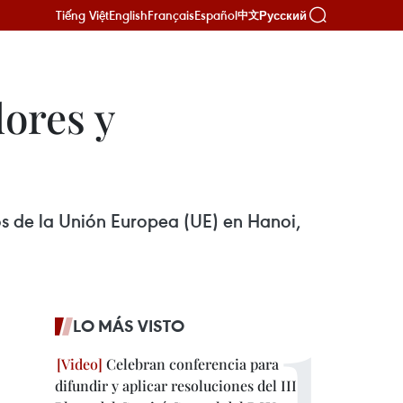
Tiếng Việt
English
Français
Español
Русский
中文
ores y
s de la Unión Europea (UE) en Hanoi,
LO MÁS VISTO
Celebran conferencia para
difundir y aplicar resoluciones del III