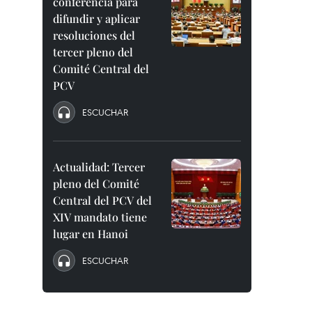
conferencia para
difundir y aplicar
resoluciones del
tercer pleno del
Comité Central del
PCV
ESCUCHAR
Actualidad: Tercer
pleno del Comité
Central del PCV del
XIV mandato tiene
lugar en Hanoi
ESCUCHAR