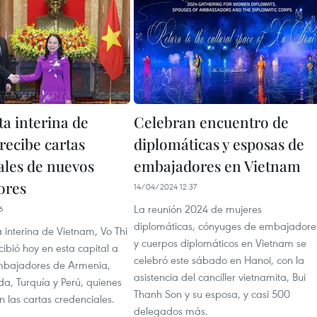
ta interina de
Celebran encuentro de
recibe cartas
diplomáticas y esposas de
ales de nuevos
embajadores en Vietnam
ores
14/04/2024 12:37
La reunión 2024 de mujeres
6
diplomáticas, cónyuges de embajadore
 interina de Vietnam, Vo Thi
y cuerpos diplomáticos en Vietnam se
ibió hoy en esta capital a
celebró este sábado en Hanoi, con la
mbajadores de Armenia,
asistencia del canciller vietnamita, Bui
a, Turquía y Perú, quienes
Thanh Son y su esposa, y casi 500
n las cartas credenciales.
delegados más.