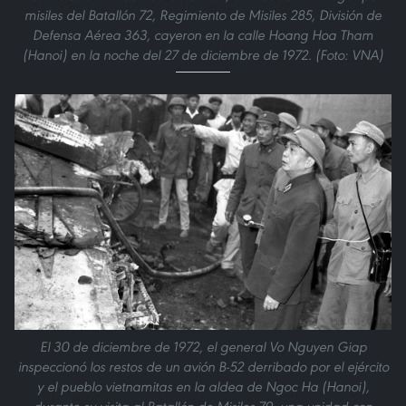
misiles del Batallón 72, Regimiento de Misiles 285, División de
Defensa Aérea 363, cayeron en la calle Hoang Hoa Tham
(Hanoi) en la noche del 27 de diciembre de 1972. (Foto: VNA)
El 30 de diciembre de 1972, el general Vo Nguyen Giap
inspeccionó los restos de un avión B-52 derribado por el ejército
y el pueblo vietnamitas en la aldea de Ngoc Ha (Hanoi),