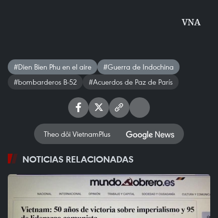
VNA
#Dien Bien Phu en el aire
#Guerra de Indochina
#bombarderos B-52
#Acuerdos de Paz de París
Theo dõi VietnamPlus
NOTICIAS RELACIONADAS