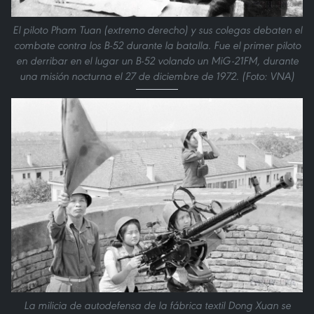
El piloto Pham Tuan (extremo derecho) y sus colegas debaten el
combate contra los B-52 durante la batalla. Fue el primer piloto
en derribar en el lugar un B-52 volando un MiG-21FM, durante
una misión nocturna el 27 de diciembre de 1972. (Foto: VNA)
La milicia de autodefensa de la fábrica textil Dong Xuan se