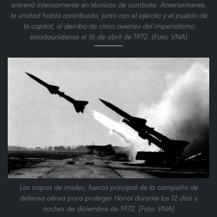
entrenó intensamente en técnicas de combate. Anteriormente,
la unidad había contribuido, junto con el ejército y el pueblo de
la capital, al derribo de cinco aviones del imperialismo
estadounidense el 16 de abril de 1972. (Foto: VNA)
Las tropas de misiles, fuerza principal de la campaña de
defensa aérea para proteger Hanoi durante los 12 días y
noches de diciembre de 1972. (Foto: VNA)