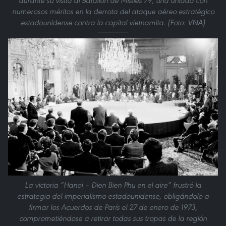
durante su visita al Batallón de Misiles 79, una unidad con
numerosos méritos en la derrota del ataque aéreo estratégico
estadounidense contra la capital vietnamita. (Foto: VNA)
La victoria “Hanoi – Dien Bien Phu en el aire” frustró la
estrategia del imperialismo estadounidense, obligándolo a
firmar los Acuerdos de París el 27 de enero de 1973,
comprometiéndose a retirar todas sus tropas de la región