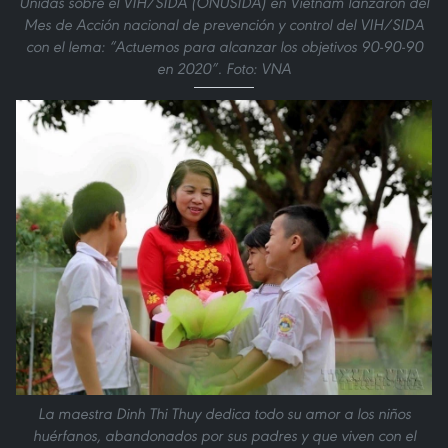
Unidas sobre el VIH/SIDA (ONUSIDA) en Vietnam lanzaron del
Mes de Acción nacional de prevención y control del VIH/SIDA
con el lema: “Actuemos para alcanzar los objetivos 90-90-90
en 2020”. Foto: VNA
La maestra Dinh Thi Thuy dedica todo su amor a los niños
huérfanos, abandonados por sus padres y que viven con el