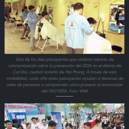
Una de las diez peluquerías que realizan labores de
concientización sobre la prevención del SIDA en el distrito de
Cat Dai, ciudad norteña de Hai Phong. A través de esta
modalidad, cada año estas peluquerías ayudan a decenas de
miles de personas a comprender cómo prevenir la transmisión
del VIH/SIDA. Foto: VNA