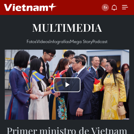
MULTIMEDIA
Fotos
Videos
Infografías
Mega Story
Podcast
Play
Video
Primer ministro de Vietnam