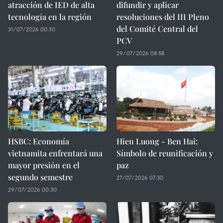
atracción de IED de alta
difundir y aplicar
tecnología en la región
resoluciones del III Pleno
del Comité Central del
31/07/2026 00:30
PCV
29/07/2026 08:58
HSBC: Economía
Hien Luong - Ben Hai:
vietnamita enfrentará una
Símbolo de reunificación y
mayor presión en el
paz
segundo semestre
27/07/2026 07:30
29/07/2026 00:30