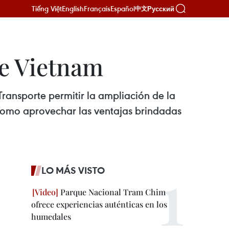
Tiếng Việt
English
Français
Español
Русский
中文
de Vietnam
Transporte permitir la ampliación de la
í como aprovechar las ventajas brindadas
LO MÁS VISTO
Parque Nacional Tram Chim
ofrece experiencias auténticas en los
humedales