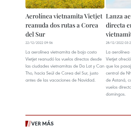
Aerolínea vietnamita Vietjet
Lanza aer
reanuda dos rutas a Corea
directa e
del Sur
vietnami
22/12/2022 09:56
28/12/2022 03:2
La aerolínea vietnamita de bajo costo
La aerolínea 
Vietjet reanudó los vuelos directos desde
Vietjet ofrec
las ciudades vietnamitas de Da Lat y Can
que los pasa
Tho, hacia Seúl de Corea del Sur, justo
central de Nh
antes de las vacaciones de Navidad.
de Astaná, c
vuelos direct
domingos.
VER MÁS