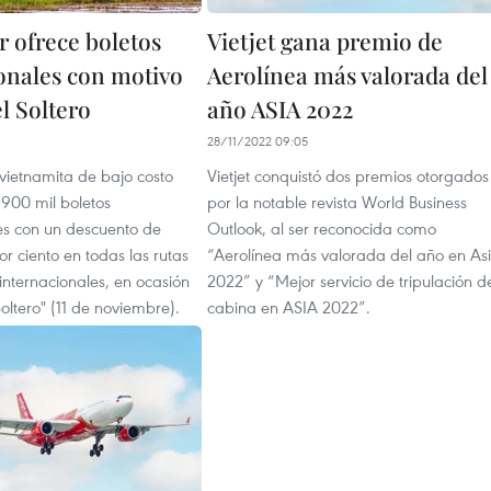
ir ofrece boletos
Vietjet gana premio de
nales con motivo
Aerolínea más valorada del
l Soltero
año ASIA 2022
28/11/2022 09:05
vietnamita de bajo costo
Vietjet conquistó dos premios otorgados
e 900 mil boletos
por la notable revista World Business
s con un descuento de
Outlook, al ser reconocida como
or ciento en todas las rutas
“Aerolínea más valorada del año en As
internacionales, en ocasión
2022” y “Mejor servicio de tripulación d
Soltero" (11 de noviembre).
cabina en ASIA 2022”.