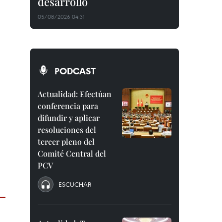
desarrollo
05/08/2026 04:31
PODCAST
Actualidad: Efectúan
conferencia para
difundir y aplicar
resoluciones del
tercer pleno del
Comité Central del
PCV
ESCUCHAR