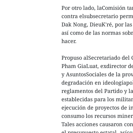
Por otro lado, laComisión t
contra elsubsecretario perm
Dak Nong, DieuK'ré, por las 
así como de las normas sobr
hacer.
Propuso alSecretariado del 
Pham GiaLuat, exdirector d
y AsuntosSociales de la pro
degradación en ideologíapolí
reglamentos del Partido y la
establecidas para los milita
ejecución de proyectos de in
consumo los recursos miner
Tales acciones causaron co
el presupuesto estatal, as