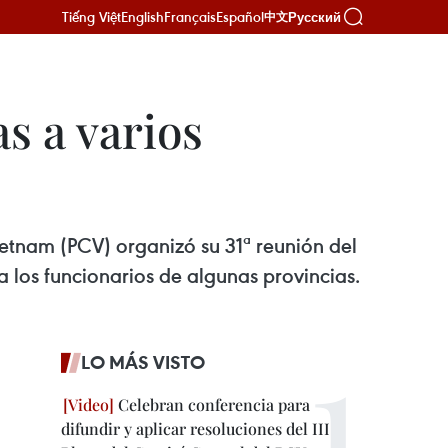
Tiếng Việt
English
Français
Español
Русский
中文
s a varios
etnam (PCV) organizó su 31ª reunión del
a los funcionarios de algunas provincias.
LO MÁS VISTO
Celebran conferencia para
difundir y aplicar resoluciones del III