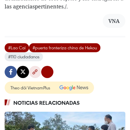
las agenciaspertinentes./.
VNA
#Lao Cai
#puerta fronteriza china de Hekou
#110 ciudadanos
Theo dõi VietnamPlus
NOTICIAS RELACIONADAS