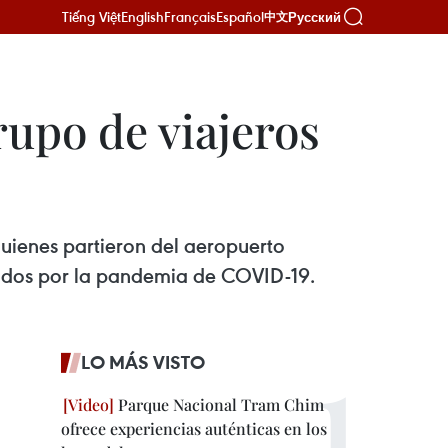
Tiếng Việt
English
Français
Español
Русский
中文
rupo de viajeros
quienes partieron del aeropuerto
mpidos por la pandemia de COVID-19.
LO MÁS VISTO
Parque Nacional Tram Chim
ofrece experiencias auténticas en los