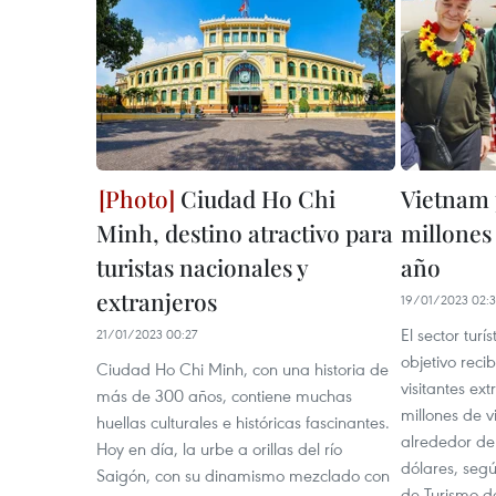
Ciudad Ho Chi
Vietnam 
Minh, destino atractivo para
millones 
turistas nacionales y
año
extranjeros
19/01/2023 02:
El sector tur
21/01/2023 00:27
objetivo reci
Ciudad Ho Chi Minh, con una historia de
visitantes ext
más de 300 años, contiene muchas
millones de v
huellas culturales e históricas fascinantes.
alrededor de
Hoy en día, la urbe a orillas del río
dólares, seg
Saigón, con su dinamismo mezclado con
de Turismo d