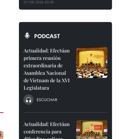
07/08/2026 03:08
PODCAST
Actualidad: Efectúan
primera reunión
extraordinaria de
Asamblea Nacional
de Vietnam de la XVI
Legislatura
ESCUCHAR
Actualidad: Efectúan
conferencia para
difundir y aplicar