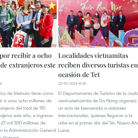
por recibir a ocho
Localidades vietnamitas
de extranjeros este
reciben diversos turistas en
ocasión de Tet
36
22/01/2023 10:18
ístico de Vietnam tiene como
El Departamento de Turismo de la ciud
bir a unos ocho millones de
centrovietnamita de Da Nang organizó
ranjeros del total de 110
un acto de bienvenida a visitantes
iajeros este año, e ingresar
internacionales, quienes llegaron a la
 27 mil 500 millones de
urbe en el primer día del Tet, Nuevo Añ
ún la Administración General
Lunar.
e Vietnam.