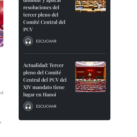
resoluciones del
tercer pleno del
Comité Central del
PCV
ESCUCHAR
Actualidad: Tercer
pleno del Comité
Central del PCV del
XIV mandato tiene
ad
lugar en Hanoi
ESCUCHAR
o