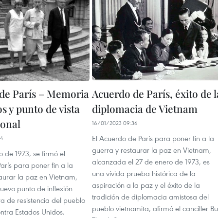
de París – Memoria
Acuerdo de París, éxito de l
os y punto de vista
diplomacia de Vietnam
ional
16/01/2023 09:36
El Acuerdo de París para poner fin a la
34
guerra y restaurar la paz en Vietnam,
o de 1973, se firmó el
alcanzada el 27 de enero de 1973, es
rís para poner fin a la
una vívida prueba histórica de la
taurar la paz en Vietnam,
aspiración a la paz y el éxito de la
uevo punto de inflexión
tradición de diplomacia amistosa del
a de resistencia del pueblo
pueblo vietnamita, afirmó el canciller Bu
ontra Estados Unidos.