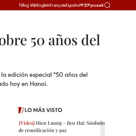
Tiếng Việt
English
Français
Español
Русский
中文
obre 50 años del
 la edición especial "50 años del
uado hoy en Hanoi.
LO MÁS VISTO
Hien Luong - Ben Hai: Símbolo
de reunificación y paz