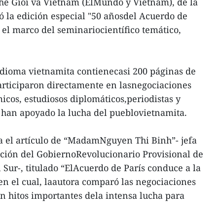
he Gioi va Vietnam (ElMundo y Vietnam), de la
zó la edición especial "50 añosdel Acuerdo de
n el marco del seminariocientífico temático,
idioma vietnamita contienecasi 200 páginas de
articiparon directamente en lasnegociaciones
micos, estudiosos diplomáticos,periodistas y
 han apoyado la lucha del pueblovietnamita.
ra el artículo de “MadamNguyen Thi Binh”- jefa
ación del GobiernoRevolucionario Provisional de
 Sur-, titulado “ElAcuerdo de París conduce a la
 en el cual, laautora comparó las negociaciones
on hitos importantes dela intensa lucha para