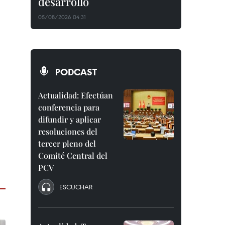
desarrollo
05/08/2026 04:31
PODCAST
Actualidad: Efectúan
conferencia para
difundir y aplicar
resoluciones del
tercer pleno del
Comité Central del
PCV
ESCUCHAR