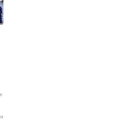
on
ra