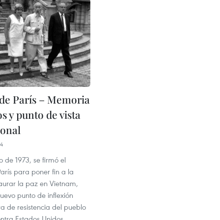
de París – Memoria
os y punto de vista
ional
34
o de 1973, se firmó el
rís para poner fin a la
taurar la paz en Vietnam,
uevo punto de inflexión
a de resistencia del pueblo
ontra Estados Unidos.