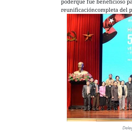
poderque fue beneficioso pa
reunificacióncompleta del p
Dele