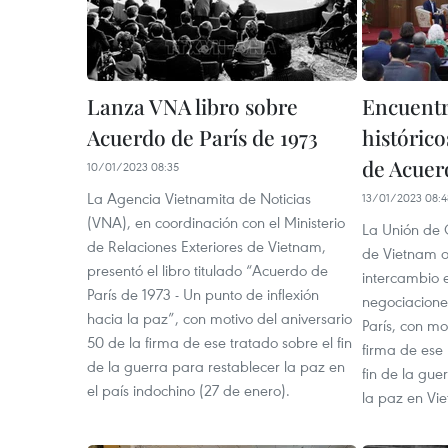
Lanza VNA libro sobre
Encuentr
Acuerdo de París de 1973
históric
de Acuerd
10/01/2023 08:35
La Agencia Vietnamita de Noticias
13/01/2023 08:4
(VNA), en coordinación con el Ministerio
La Unión de 
de Relaciones Exteriores de Vietnam,
de Vietnam o
presentó el libro titulado “Acuerdo de
intercambio e
París de 1973 - Un punto de inflexión
negociacione
hacia la paz”, con motivo del aniversario
París, con mo
50 de la firma de ese tratado sobre el fin
firma de ese 
de la guerra para restablecer la paz en
fin de la gue
el país indochino (27 de enero).
la paz en Vi