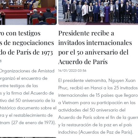
o con testigos
Presidente recibe a
os de negociaciones
invitados internacionales
o de París de 1973
por el 50 aniversario del
Acuerdo de París
8
Organizaciones de Amistad
14/01/2023 03:56
rganizó el encuentro de
El presidente vietnamita, Nguyen Xuan
ntre testigos de las
Phuc, recibió en Hanoi a los 25 invitados
s y la firma del Acuerdo de
internacionales de 15 países que llegar
tivo del 50 aniversario de la
a Vietnam para su participación en las
histórico documento sobre el
actividades del 50 aniversario del
rra y el restablecimiento de
Acuerdo de París sobre el fin de la guer
etnam (27 de enero de 1973).
y la restauración de la paz en el país
indochino (Acuerdos de Paz de París).