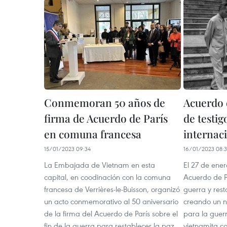
Conmemoran 50 años de
Acuerdo 
firma de Acuerdo de París
de testig
en comuna francesa
internac
15/01/2023 09:34
16/01/2023 08:
La Embajada de Vietnam en esta
El 27 de ener
capital, en coodinación con la comuna
Acuerdo de Pa
francesa de Verrières-le-Buisson, organizó
guerra y res
un acto conmemorativo al 50 aniversario
creando un n
de la firma del Acuerdo de París sobre el
para la guerr
fin de la guerra para restablecer la paz
vietnamita c