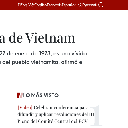
Tiếng Việt
English
Français
Español
Русский
中文
ia de Vietnam
 27 de enero de 1973, es una vívida
a del pueblo vietnamita, afirmó el
LO MÁS VISTO
Celebran conferencia para
difundir y aplicar resoluciones del III
Pleno del Comité Central del PCV