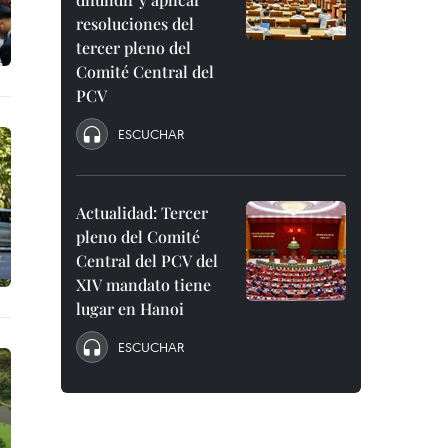
resoluciones del
tercer pleno del
Comité Central del
PCV
ESCUCHAR
Actualidad: Tercer
pleno del Comité
Central del PCV del
XIV mandato tiene
lugar en Hanoi
ESCUCHAR