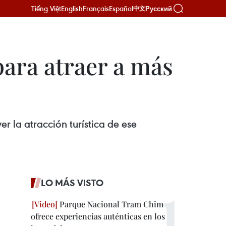
Tiếng Việt
English
Français
Español
Русский
中文
ara atraer a más
r la atracción turística de ese
LO MÁS VISTO
Parque Nacional Tram Chim
ofrece experiencias auténticas en los