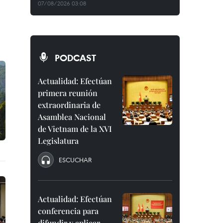
07/08/2026 03:08
PODCAST
Actualidad: Efectúan
primera reunión
extraordinaria de
Asamblea Nacional
de Vietnam de la XVI
Legislatura
ESCUCHAR
Actualidad: Efectúan
conferencia para
difundir y aplicar