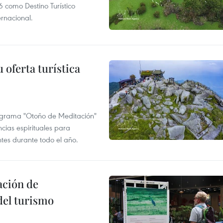
 como Destino Turístico
rnacional.
 oferta turística
ograma "Otoño de Meditación"
ncias espirituales para
ntes durante todo el año.
ación de
del turismo