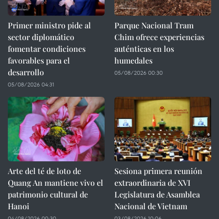
Primer ministro pide al
Parque Nacional Tram
sector diplomático
Chim ofrece experiencias
fomentar condiciones
auténticas en los
favorables para el
humedales
desarrollo
05/08/2026 00:30
05/08/2026 04:31
Arte del té de loto de
Sesiona primera reunión
Quang An mantiene vivo el
extraordinaria de XVI
patrimonio cultural de
Legislatura de Asamblea
Hanoi
Nacional de Vietnam
04/08/2026 00:30
03/08/2026 10:06