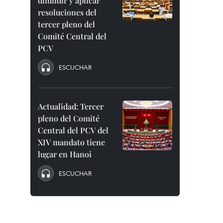
difundir y aplicar
resoluciones del
tercer pleno del
Comité Central del
PCV
ESCUCHAR
Actualidad: Tercer
pleno del Comité
Central del PCV del
XIV mandato tiene
lugar en Hanoi
ESCUCHAR