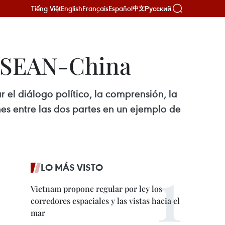
Tiếng Việt
English
Français
Español
Русский
中文
 ASEAN-China
el diálogo político, la comprensión, la
nes entre las dos partes en un ejemplo de
LO MÁS VISTO
Vietnam propone regular por ley los
corredores espaciales y las vistas hacia el
mar