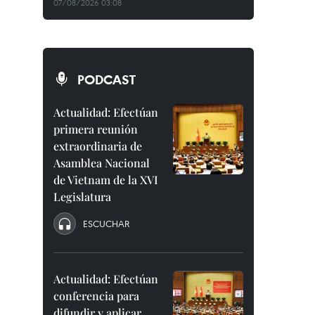
07/08/2026 03:08
PODCAST
Actualidad: Efectúan
primera reunión
extraordinaria de
Asamblea Nacional
de Vietnam de la XVI
Legislatura
ESCUCHAR
Actualidad: Efectúan
conferencia para
difundir y aplicar