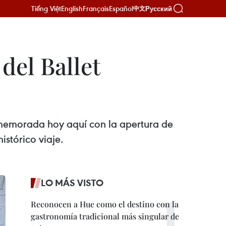
Tiếng Việt
English
Français
Español
Русский
中文
del Ballet
ememorada hoy aquí con la apertura de
stórico viaje.
LO MÁS VISTO
Reconocen a Hue como el destino con la
gastronomía tradicional más singular de