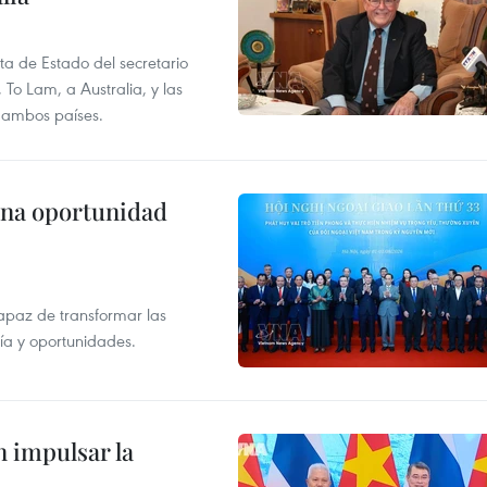
ita de Estado del secretario
To Lam, a Australia, y las
e ambos países.
una oportunidad
apaz de transformar las
gía y oportunidades.
 impulsar la