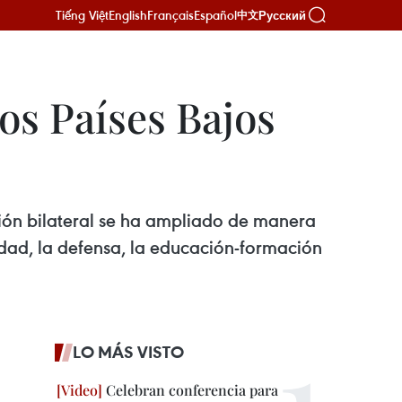
Tiếng Việt
English
Français
Español
Русский
中文
os Países Bajos
ación bilateral se ha ampliado de manera
idad, la defensa, la educación-formación
LO MÁS VISTO
Celebran conferencia para