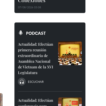
Conexiones"
07/08/2026 03:08
PODCAST
Actualidad: Efectúan
primera reunión
extraordinaria de
Asamblea Nacional
de Vietnam de la XVI
Legislatura
ESCUCHAR
Actualidad: Efectúan
conferencia para