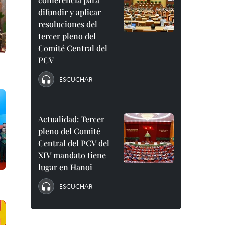
difundir y aplicar
resoluciones del
tercer pleno del
Comité Central del
PCV
ESCUCHAR
Actualidad: Tercer
pleno del Comité
Central del PCV del
XIV mandato tiene
lugar en Hanoi
ESCUCHAR