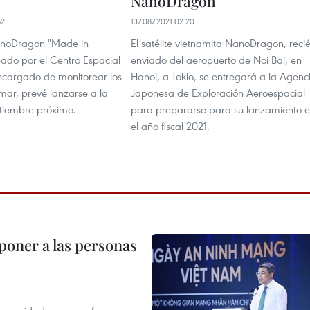
"
NanoDragon
52
13/08/2021 02:20
NanoDragon "Made in
El satélite vietnamita NanoDragon, reci
eado por el Centro Espacial
enviado del aeropuerto de Noi Bai, en
ncargado de monitorear los
Hanoi, a Tokio, se entregará a la Agenc
mar, prevé lanzarse a la
Japonesa de Exploración Aeroespacial
ptiembre próximo.
para prepararse para su lanzamiento 
el año fiscal 2021.
poner a las personas