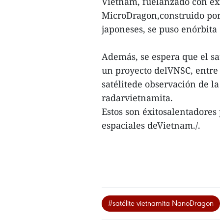
Vietnam, fuelanzado con éxit
MicroDragon,construido por
japoneses, se puso enórbita
Además, se espera que el sa
un proyecto delVNSC, entre e
satélitede observación de la
radarvietnamita.
Estos son éxitosalentadores 
espaciales deVietnam./.
#satélite vietnamita NanoDragon