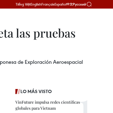
Tiếng Việt
English
Français
Español
Русский
中文
ta las pruebas
Japonesa de Exploración Aeroespacial
LO MÁS VISTO
VinFuture impulsa redes científicas
globales para Vietnam