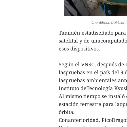
Científicos del Ce
También estádiseñado para v
satelital y de unacomputad
esos dispositivos.
Según el VNSC, después de c
laspruebas en el país del 9 
laspruebas ambientales ant
Instituto deTecnología Kyus
Al mismo tiempo,se instaló
estación terrestre para laop
órbita.
Conanterioridad, PicoDragon