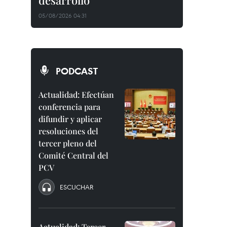
desarrollo
05/08/2026 04:31
PODCAST
Actualidad: Efectúan
conferencia para
difundir y aplicar
resoluciones del
tercer pleno del
Comité Central del
PCV
ESCUCHAR
Actualidad: Tercer