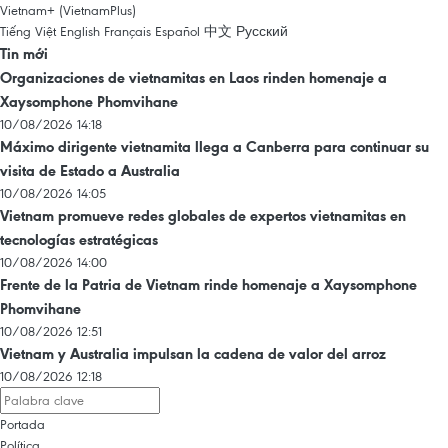
Vietnam+ (VietnamPlus)
Tiếng Việt
English
Français
Español
中文
Русский
Tin mới
Organizaciones de vietnamitas en Laos rinden homenaje a
Xaysomphone Phomvihane
10/08/2026 14:18
Máximo dirigente vietnamita llega a Canberra para continuar su
visita de Estado a Australia
10/08/2026 14:05
Vietnam promueve redes globales de expertos vietnamitas en
tecnologías estratégicas
10/08/2026 14:00
Frente de la Patria de Vietnam rinde homenaje a Xaysomphone
Phomvihane
10/08/2026 12:51
Vietnam y Australia impulsan la cadena de valor del arroz
10/08/2026 12:18
Portada
Política