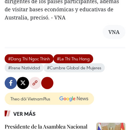
dirigentes de los países participantes, además
de visitar bases económicas y educativas de
Australia, precisó. - VNA
VNA
#Dang Thi Ngoc Thinh
#Le Thi Thu Hang
#Irene Natividad
#Cumbre Global de Mujeres
Theo dõi VietnamPlus
VER MÁS
Presidente de la Asamblea Nacional