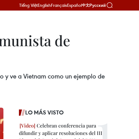
Tiếng Việt
English
Français
Español
Русский
中文
omunista de
so y ve a Vietnam como un ejemplo de
LO MÁS VISTO
Celebran conferencia para
difundir y aplicar resoluciones del III