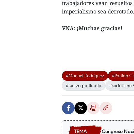
trabajadores vean resueltos 
imperialismo sea derrotado
VNA: ¡Muchas gracias!
#Manuel Rodríguez
#Partido C
#fuerza partidaria
#socialismo
Congreso Nacio