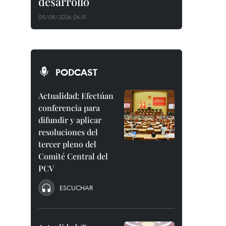
desarrollo
05/08/2026 04:31
PODCAST
Actualidad: Efectúan
conferencia para
difundir y aplicar
resoluciones del
tercer pleno del
Comité Central del
PCV
ESCUCHAR