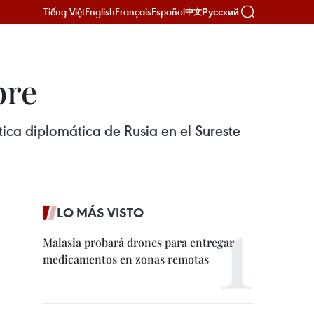
Tiếng Việt
English
Français
Español
Русский
中文
bre
tica diplomática de Rusia en el Sureste
LO MÁS VISTO
Malasia probará drones para entregar
medicamentos en zonas remotas