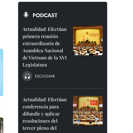
PODCAST
Actualidad: Efectúan
primera reunión
extraordinaria de
Asamblea Nacional
de Vietnam de la XVI
Legislatura
ESCUCHAR
Actualidad: Efectúan
conferencia para
difundir y aplicar
resoluciones del
tercer pleno del