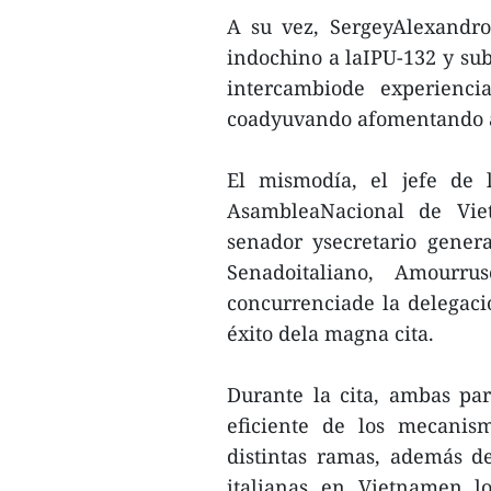
A su vez, SergeyAlexandrov
indochino a laIPU-132 y su
intercambiode experienci
coadyuvando afomentando a l
El mismodía, el jefe de 
AsambleaNacional de Vie
senador ysecretario gener
Senadoitaliano, Amourru
concurrenciade la delegaci
éxito dela magna cita.
Durante la cita, ambas par
eficiente de los mecanis
distintas ramas, además de
italianas en Vietnamen lo