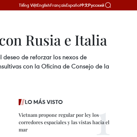
Tiếng Việt
English
Français
Español
Русский
中文
on Rusia e Italia
 deseo de reforzar los nexos de
sultivas con la Oficina de Consejo de la
LO MÁS VISTO
Vietnam propone regular por ley los
corredores espaciales y las vistas hacia el
mar