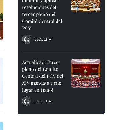
difundir y aplicar
resoluciones del
tercer pleno del
Comité Central del
PCV
ESCUCHAR
Actualidad: Tercer
pleno del Comité
Central del PCV del
XIV mandato tiene
lugar en Hanoi
ESCUCHAR