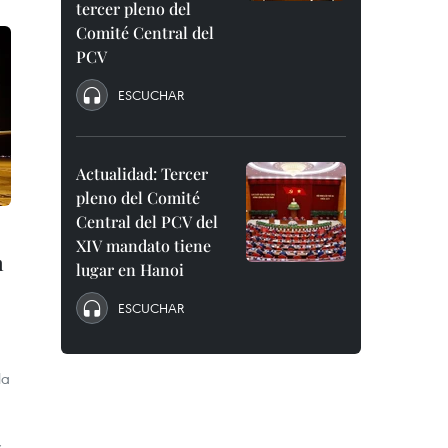
tercer pleno del
Comité Central del
PCV
ESCUCHAR
Actualidad: Tercer
pleno del Comité
Central del PCV del
XIV mandato tiene
n
lugar en Hanoi
ESCUCHAR
la