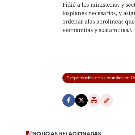
Pidió a los ministerios y s
losplanes necesarios, y asig
ordenar alas aerolíneas que 
vietnamitas y susfamilias./.
# repatriación de vietnamitas en U
NOTICIAS RELACIONADAS