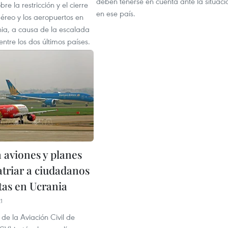
deben tenerse en cuenta ante la situaci
re la restricción y el cierre
en ese país.
éreo y los aeropuertos en
nia, a causa de la escalada
entre los dos últimos países.
 aviones y planes
atriar a ciudadanos
tas en Ucrania
1
de la Aviación Civil de