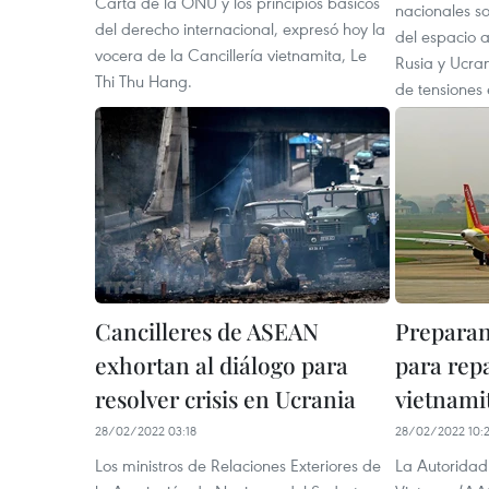
Carta de la ONU y los principios básicos
nacionales sob
del derecho internacional, expresó hoy la
del espacio a
vocera de la Cancillería vietnamita, Le
Rusia y Ucra
Thi Thu Hang.
de tensiones 
Cancilleres de ASEAN
Preparan
exhortan al diálogo para
para rep
resolver crisis en Ucrania
vietnami
28/02/2022 03:18
28/02/2022 10:2
Los ministros de Relaciones Exteriores de
La Autoridad 