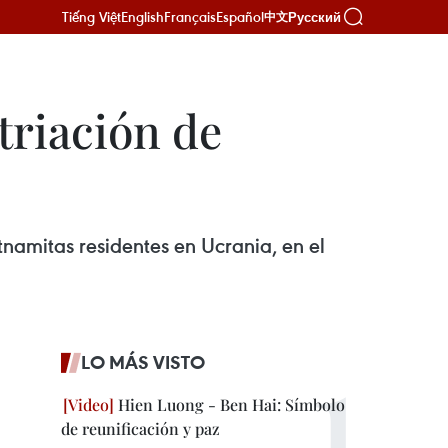
Tiếng Việt
English
Français
Español
Русский
中文
triación de
tnamitas residentes en Ucrania, en el
LO MÁS VISTO
Hien Luong - Ben Hai: Símbolo
de reunificación y paz