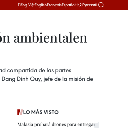
Tiếng Việt
English
Français
Español
Русский
中文
ión ambientalen
dad compartida de las partes
 Dang Dinh Quy, jefe de la misión de
LO MÁS VISTO
Malasia probará drones para entregar