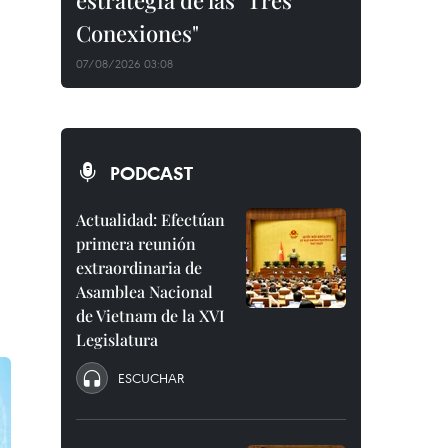
estrategia de las "Tres
Conexiones"
07/08/2026 03:08
PODCAST
Actualidad: Efectúan
primera reunión
extraordinaria de
Asamblea Nacional
de Vietnam de la XVI
Legislatura
ESCUCHAR