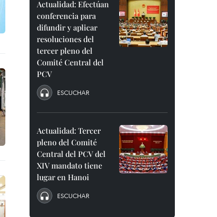
Actualidad: Efectúan
conferencia para
difundir y aplicar
resoluciones del
tercer pleno del
Comité Central del
PCV
ESCUCHAR
Actualidad: Tercer
pleno del Comité
Central del PCV del
XIV mandato tiene
lugar en Hanoi
ESCUCHAR