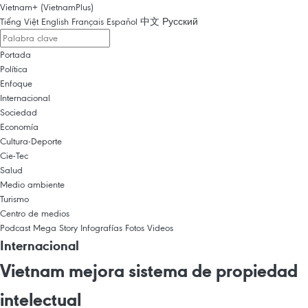
Vietnam+ (VietnamPlus)
Tiếng Việt
English
Français
Español
中文
Русский
Portada
Política
Enfoque
Internacional
Sociedad
Economía
Cultura-Deporte
Cie-Tec
Salud
Medio ambiente
Turismo
Centro de medios
Podcast
Mega Story
Infografías
Fotos
Videos
Internacional
Vietnam mejora sistema de propiedad
intelectual