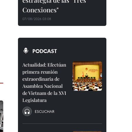
estrategia de las "Tres
Conexiones"
07/08/2026 03:08
PODCAST
Actualidad: Efectúan
primera reunión
extraordinaria de
Asamblea Nacional
de Vietnam de la XVI
Legislatura
ESCUCHAR