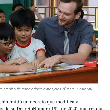
 empleo de trabajadores extranjeros. (Fuente: tuoitre.vn)
ciénemitió un decreto que modifica y
os de su DecretoNúmero 152, de 2020, que regula