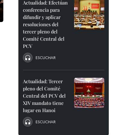
Actualidad: Efectúan
conferencia para
difundir y aplicar
resoluciones del
tercer pleno del
Comité Central del
PCV
ESCUCHAR
Actualidad: Tercer
pleno del Comité
Central del PCV del
XIV mandato tiene
lugar en Hanoi
ESCUCHAR