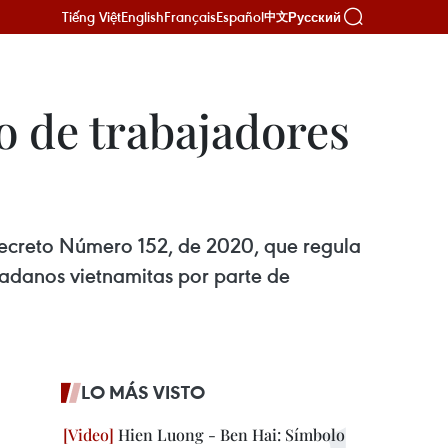
Tiếng Việt
English
Français
Español
Русский
中文
 de trabajadores
Decreto Número 152, de 2020, que regula
dadanos vietnamitas por parte de
LO MÁS VISTO
Hien Luong - Ben Hai: Símbolo