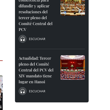
difundir y aplicar
resoluciones del
tercer pleno del
Comité Central del
PCV
ESCUCHAR
Actualidad: Tercer
pleno del Comité
Central del PCV del
XIV mandato tiene
lugar en Hanoi
ESCUCHAR