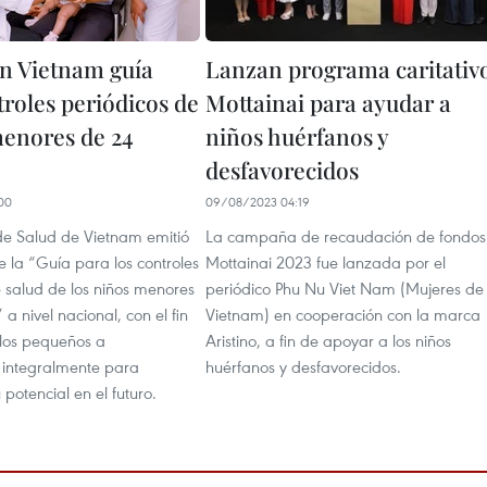
n Vietnam guía
Lanzan programa caritativ
troles periódicos de
Mottainai para ayudar a
menores de 24
niños huérfanos y
desfavorecidos
00
09/08/2023 04:19
 de Salud de Vietnam emitió
La campaña de recaudación de fondos
 la “Guía para los controles
Mottainai 2023 fue lanzada por el
e salud de los niños menores
periódico Phu Nu Viet Nam (Mujeres de
a nivel nacional, con el fin
Vietnam) en cooperación con la marca
los pequeños a
Aristino, a fin de apoyar a los niños
e integralmente para
huérfanos y desfavorecidos.
potencial en el futuro.