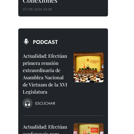
Conexiones"
07/08/2026 03:08
PODCAST
Actualidad: Efectúan
primera reunión
extraordinaria de
Asamblea Nacional
de Vietnam de la XVI
Legislatura
ESCUCHAR
Actualidad: Efectúan
conferencia para