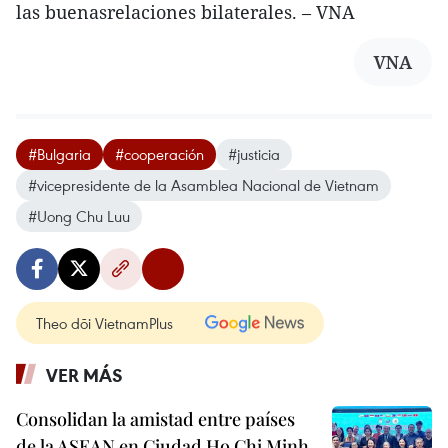
las buenasrelaciones bilaterales. – VNA
VNA
#Bulgaria
#cooperación
#justicia
#vicepresidente de la Asamblea Nacional de Vietnam
#Uong Chu Luu
Theo dõi VietnamPlus
VER MÁS
Consolidan la amistad entre países
de la ASEAN en Ciudad Ho Chi Minh