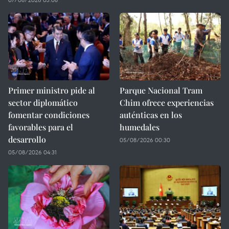
Primer ministro pide al
Parque Nacional Tram
sector diplomático
Chim ofrece experiencias
fomentar condiciones
auténticas en los
favorables para el
humedales
desarrollo
05/08/2026 00:30
05/08/2026 04:31