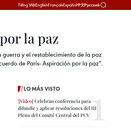
Tiếng Việt
English
Français
Español
Русский
中文
por la paz
a guerra y el restablecimiento de la paz
cuerdo de París- Aspiración por la paz”.
LO MÁS VISTO
Celebran conferencia para
difundir y aplicar resoluciones del III
Pleno del Comité Central del PCV