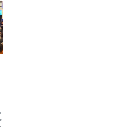
a
de
z