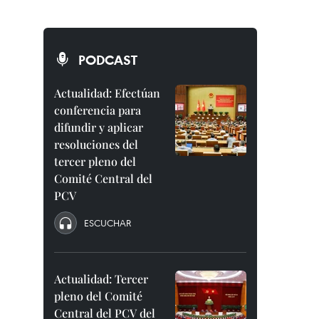
PODCAST
Actualidad: Efectúan
conferencia para
difundir y aplicar
resoluciones del
tercer pleno del
Comité Central del
PCV
ESCUCHAR
Actualidad: Tercer
pleno del Comité
Central del PCV del