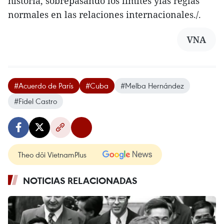
historia, sobrepasando los límites ylas reglas
normales en las relaciones internacionales./.
VNA
#Acuerdo de París
#Cuba
#Melba Hernández
#Fidel Castro
Theo dõi VietnamPlus
NOTICIAS RELACIONADAS