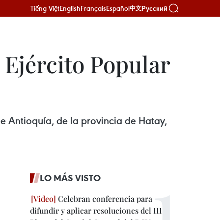
Tiếng Việt
English
Français
Español
Русский
中文
 Ejército Popular
de Antioquía, de la provincia de Hatay,
LO MÁS VISTO
Celebran conferencia para
difundir y aplicar resoluciones del III