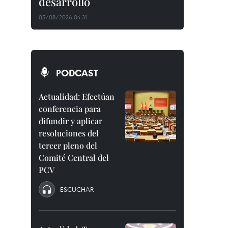
desarrollo
05/08/2026 04:31
PODCAST
Actualidad: Efectúan
conferencia para
difundir y aplicar
resoluciones del
tercer pleno del
Comité Central del
PCV
ESCUCHAR