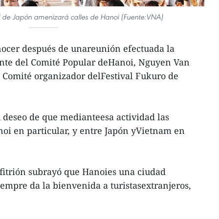
oi de Japón amenizará calles de Hanoi (Fuente:VNA)
nocer después de unareunión efectuada la
dente del Comité Popular deHanoi, Nguyen Van
el Comité organizador delFestival Fukuro de
su deseo de que medianteesa actividad las
noi en particular, y entre Japón yVietnam en
anfitrión subrayó que Hanoies una ciudad
iempre da la bienvenida a turistasextranjeros,