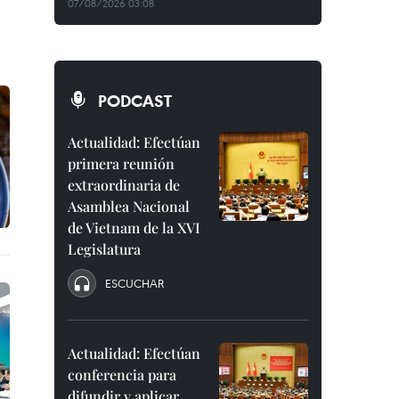
07/08/2026 03:08
PODCAST
Actualidad: Efectúan
primera reunión
extraordinaria de
Asamblea Nacional
de Vietnam de la XVI
Legislatura
ESCUCHAR
Actualidad: Efectúan
conferencia para
difundir y aplicar