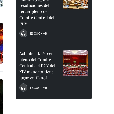
resoluciones del
tercer pleno del
Comité Central del
PCV
ESCUCHAR
Actualidad: Tercer
pleno del Comité
Central del PCV del
XIV mandato tiene
lugar en Hanoi
ESCUCHAR