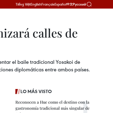
Tiếng Việt
English
Français
Español
Русский
中文
izará calles de
ntar el baile tradicional Yosakoi de
aciones diplomáticas entre ambos países.
LO MÁS VISTO
Reconocen a Hue como el destino con la
gastronomía tradicional más singular de