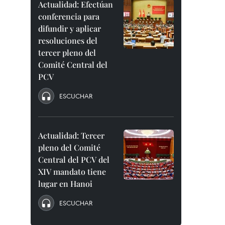
Actualidad: Efectúan
conferencia para
difundir y aplicar
resoluciones del
tercer pleno del
Comité Central del
PCV
ESCUCHAR
Actualidad: Tercer
pleno del Comité
Central del PCV del
XIV mandato tiene
lugar en Hanoi
ESCUCHAR