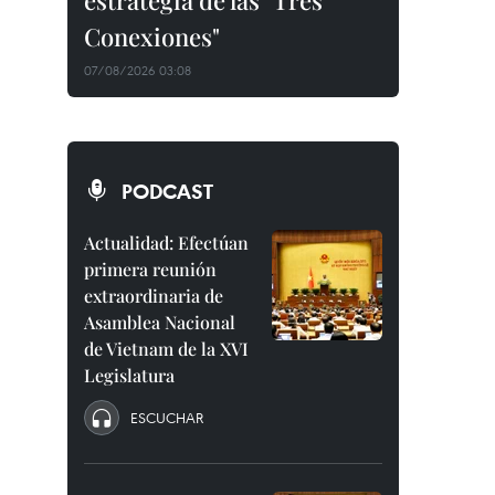
estrategia de las "Tres
Conexiones"
07/08/2026 03:08
PODCAST
Actualidad: Efectúan
primera reunión
extraordinaria de
Asamblea Nacional
de Vietnam de la XVI
Legislatura
ESCUCHAR