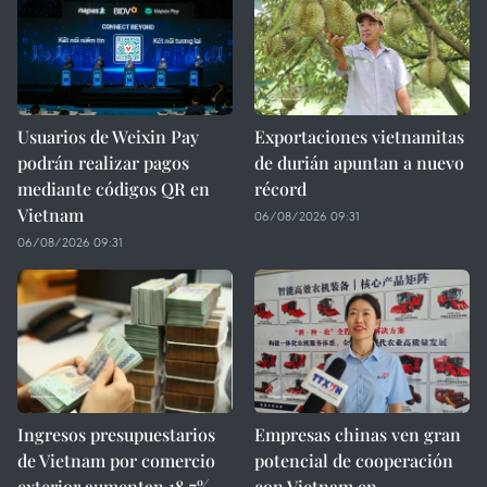
Usuarios de Weixin Pay
Exportaciones vietnamitas
podrán realizar pagos
de durián apuntan a nuevo
mediante códigos QR en
récord
Vietnam
06/08/2026 09:31
06/08/2026 09:31
Ingresos presupuestarios
Empresas chinas ven gran
de Vietnam por comercio
potencial de cooperación
exterior aumentan 18,7%
con Vietnam en