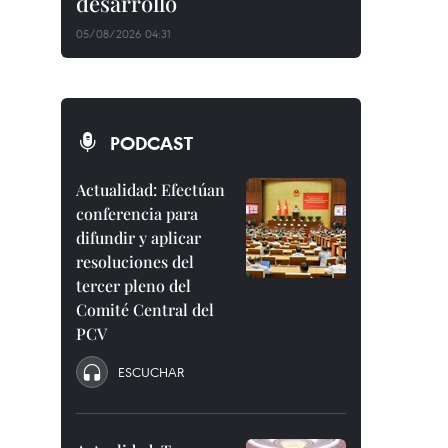
desarrollo
05/08/2026 04:31
PODCAST
Actualidad: Efectúan
conferencia para
difundir y aplicar
resoluciones del
tercer pleno del
Comité Central del
PCV
ESCUCHAR