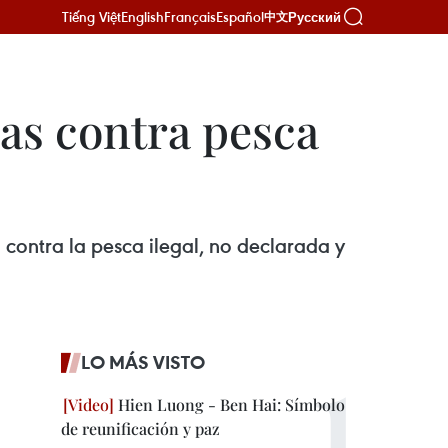
Tiếng Việt
English
Français
Español
Русский
中文
as contra pesca
 contra la pesca ilegal, no declarada y
LO MÁS VISTO
Hien Luong - Ben Hai: Símbolo
de reunificación y paz