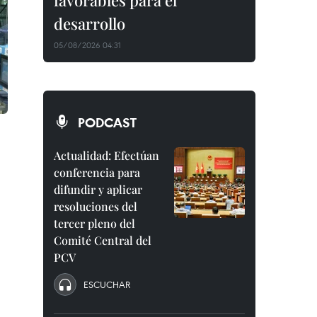
favorables para el
desarrollo
05/08/2026 04:31
PODCAST
Actualidad: Efectúan
conferencia para
difundir y aplicar
resoluciones del
tercer pleno del
Comité Central del
PCV
ESCUCHAR