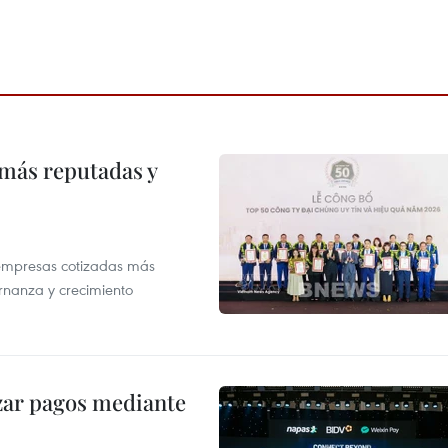
 más reputadas y
 empresas cotizadas más
rnanza y crecimiento
izar pagos mediante