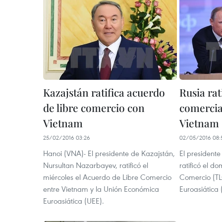
Kazajstán ratifica acuerdo
Rusia rat
de libre comercio con
comercia
Vietnam
Vietnam
25/02/2016 03:26
02/05/2016 08:
Hanoi (VNA)- El presidente de Kazajstán,
El presidente
Nursultan Nazarbayev, ratificó el
ratificó el d
miércoles el Acuerdo de Libre Comercio
Comercio (TL
entre Vietnam y la Unión Económica
Euroasiática
Euroasiática ​(UEE).