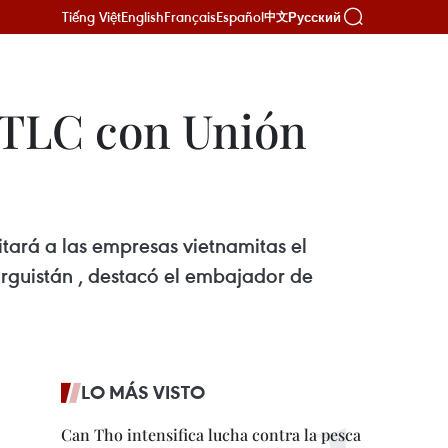
Tiếng Việt
English
Français
Español
Русский
中文
 TLC con Unión
tará a las empresas vietnamitas el
irguistán , destacó el embajador de
LO MÁS VISTO
Can Tho intensifica lucha contra la pesca