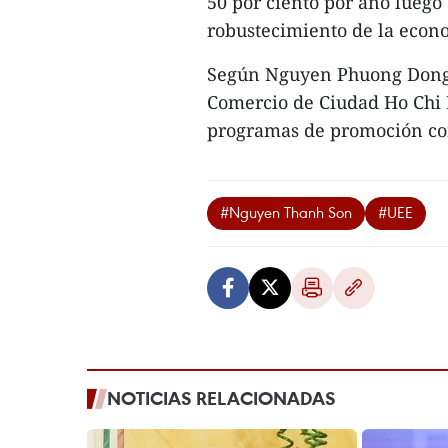
50 por ciento por año luego 
robustecimiento de la econo
Según Nguyen Phuong Dong, v
Comercio de Ciudad Ho Chi 
programas de promoción com
#Nguyen Thanh Son
#UEE
NOTICIAS RELACIONADAS