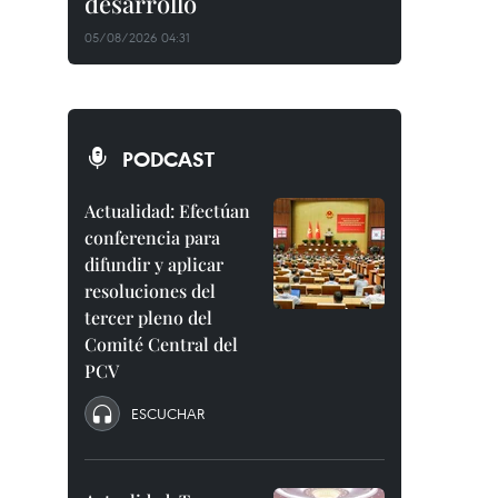
desarrollo
05/08/2026 04:31
PODCAST
Actualidad: Efectúan
conferencia para
difundir y aplicar
resoluciones del
tercer pleno del
Comité Central del
PCV
ESCUCHAR