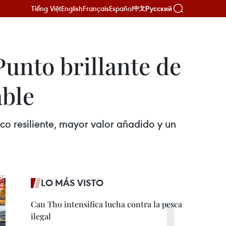
Tiếng Việt
English
Français
Español
Русский
中文
Punto brillante de
able
co resiliente, mayor valor añadido y un
LO MÁS VISTO
Can Tho intensifica lucha contra la pesca
ilegal