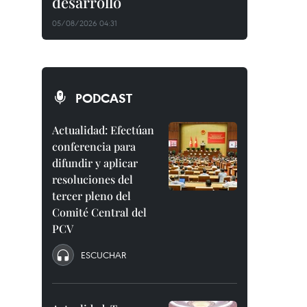
desarrollo
05/08/2026 04:31
PODCAST
Actualidad: Efectúan
conferencia para
difundir y aplicar
resoluciones del
tercer pleno del
Comité Central del
PCV
ESCUCHAR