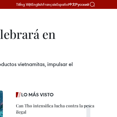
Tiếng Việt
English
Français
Español
Русский
中文
elebrará en
ductos vietnamitas, impulsar el
LO MÁS VISTO
Can Tho intensifica lucha contra la pesca
ilegal