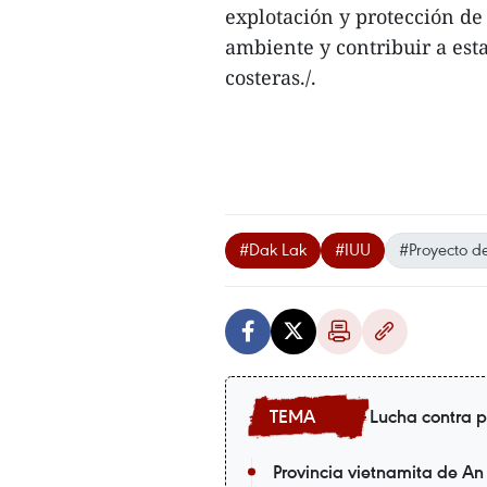
explotación y protección de 
ambiente y contribuir a esta
costeras./.
#Dak Lak
#IUU
#Proyecto d
Lucha contra p
Provincia vietnamita de An