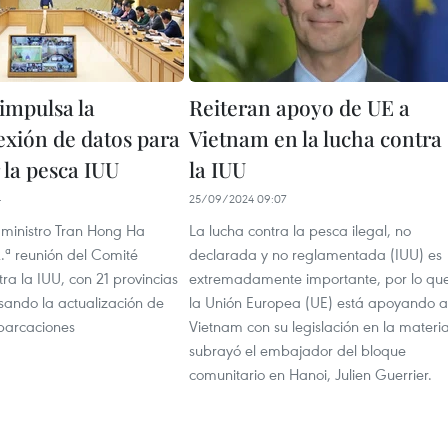
impulsa la
Reiteran apoyo de UE a
exión de datos para
Vietnam en la lucha contra
 la pesca IUU
la IUU
4
25/09/2024 09:07
 ministro Tran Hong Ha
La lucha contra la pesca ilegal, no
2.ª reunión del Comité
declarada y no reglamentada (IUU) es
ra la IUU, con 21 provincias
extremadamente importante, por lo qu
isando la actualización de
la Unión Europea (UE) está apoyando a
barcaciones
Vietnam con su legislación en la materia
subrayó el embajador del bloque
comunitario en Hanoi, Julien Guerrier.