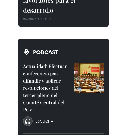
favorables para el
desarrollo
05/08/2026 04:31
PODCAST
Actualidad: Efectúan
conferencia para
difundir y aplicar
resoluciones del
tercer pleno del
Comité Central del
PCV
ESCUCHAR