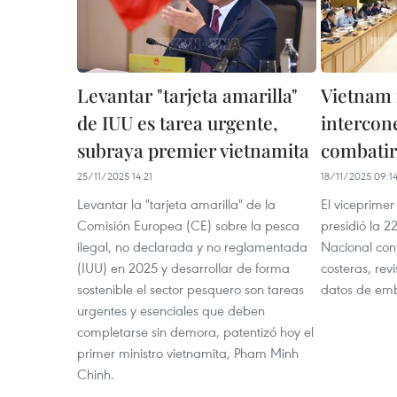
Levantar "tarjeta amarilla"
Vietnam 
de IUU es tarea urgente,
intercon
subraya premier vietnamita
combatir
25/11/2025 14:21
18/11/2025 09:1
Levantar la "tarjeta amarilla" de la
El viceprimer
Comisión Europea (CE) sobre la pesca
presidió la 2
ilegal, no declarada y no reglamentada
Nacional cont
(IUU) en 2025 y desarrollar de forma
costeras, rev
sostenible el sector pesquero son tareas
datos de em
urgentes y esenciales que deben
completarse sin demora, patentizó hoy el
primer ministro vietnamita, Pham Minh
Chinh.