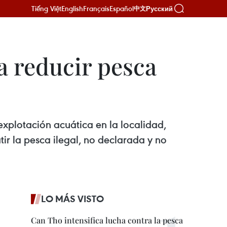
Tiếng Việt
English
Français
Español
Русский
中文
a reducir pesca
xplotación acuática en la localidad,
ir la pesca ilegal, no declarada y no
LO MÁS VISTO
Can Tho intensifica lucha contra la pesca