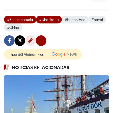
#Buque escuela
#Nha Trang
#Khanh Hoa
#naval
#China
Theo dõi VietnamPlus
NOTICIAS RELACIONADAS