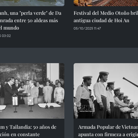
nh, una "perla verde" de Da
Festival del Medio Otoño bril
nrada entre 50 aldeas más
antigua ciudad de Hoi An
del mundo
05/10/2025 11:47
 03:02
m y Tailandia: 50 años de
Armada Popular de Vietna
ción en constante
apunta con firmeza a erigi