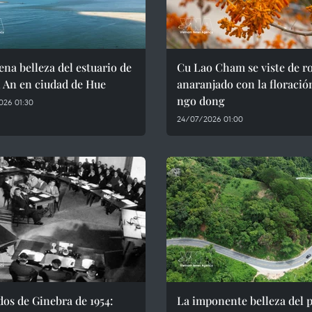
ena belleza del estuario de
Cu Lao Cham se viste de r
 An en ciudad de Hue
anaranjado con la floració
ngo dong
026 01:30
24/07/2026 01:00
os de Ginebra de 1954:
La imponente belleza del 