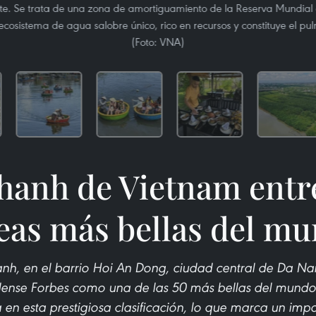
te. Se trata de una zona de amortiguamiento de la Reserva Mundial 
ecosistema de agua salobre único, rico en recursos y constituye el pu
(Foto: VNA)
anh de Vietnam entre
eas más bellas del m
h, en el barrio Hoi An Dong, ciudad central de Da Na
idense Forbes como una de las 50 más bellas del mundo 
 en esta prestigiosa clasificación, lo que marca un imp