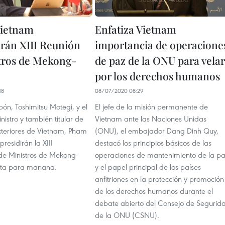
Vietnam
Enfatiza Vietnam
irán XIII Reunión
importancia de operacione
tros de Mekong-
de paz de la ONU para velar
por los derechos humanos
18
08/07/2020 08:29
ipón, Toshimitsu Motegi, y el
El jefe de la misión permanente de
nistro y también titular de
Vietnam ante las Naciones Unidas
xteriores de Vietnam, Pham
(ONU), el embajador Dang Dinh Quy,
presidirán la XIII
destacó los principios básicos de las
 de Ministros de Mekong-
operaciones de mantenimiento de la p
sta para mañana.
y el papel principal de los países
anfitriones en la protección y promoción
de los derechos humanos durante el
debate abierto del Consejo de Segurid
de la ONU (CSNU).