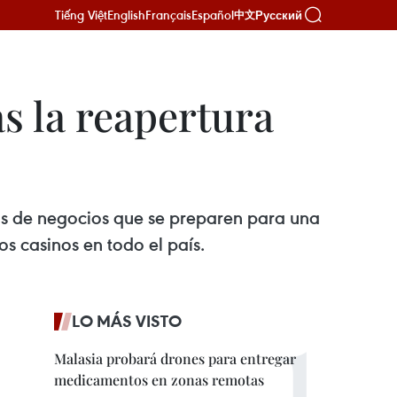
Tiếng Việt
English
Français
Español
Русский
中文
s la reapertura
os de negocios que se preparen para una
s casinos en todo el país.
LO MÁS VISTO
Malasia probará drones para entregar
medicamentos en zonas remotas