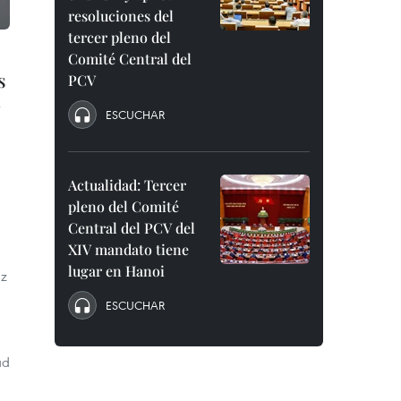
resoluciones del
tercer pleno del
Comité Central del
s
PCV
ESCUCHAR
Actualidad: Tercer
pleno del Comité
Central del PCV del
XIV mandato tiene
lugar en Hanoi
az
ESCUCHAR
ad