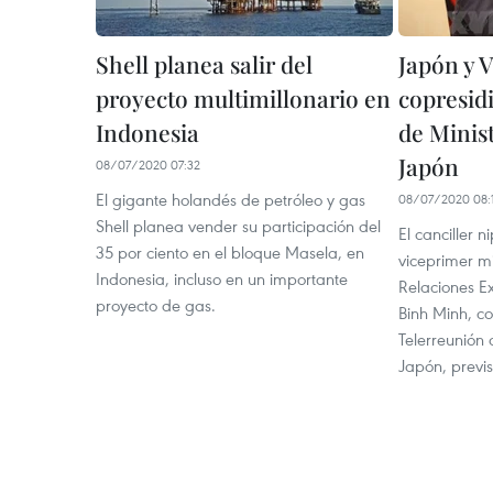
Shell planea salir del
Japón y 
proyecto multimillonario en
copresid
Indonesia
de Minis
Japón
08/07/2020 07:32
El gigante holandés de petróleo y gas
08/07/2020 08:
Shell planea vender su participación del
El canciller n
35 por ciento en el bloque Masela, en
viceprimer mi
Indonesia, incluso en un importante
Relaciones E
proyecto de gas.
Binh Minh, co
Telerreunión
Japón, previ